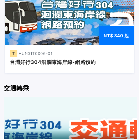
NT$
340
起
7
HUN01T0006-01
台灣好行304洄瀾東海岸線-網路預約
交通轉乘