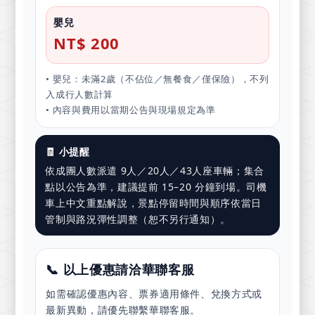
嬰兒
NT$ 200
• 嬰兒：未滿2歲（不佔位／無餐食／僅保險），不列
入成行人數計算
• 內容與費用以當期公告與現場規定為準
🧾 小提醒
依成團人數派遣 9人／20人／43人座車輛；集合
點以公告為準，建議提前 15–20 分鐘到場。司機
車上中文重點解說，景點停留時間與順序依當日
管制與路況彈性調整（恕不另行通知）。
📞 以上優惠請洽華聯客服
如需確認優惠內容、票券適用條件、兌換方式或
最新異動，請優先聯繫華聯客服。