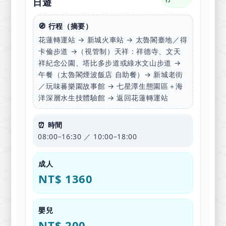
日遊
🧭 行程（摘要）
花蓮轉運站 → 新城火車站 → 太魯閣臺地／得
卡倫步道 →（視管制）天祥：祥德寺、文天
祥紀念公園、塔比多步道或綠水文山步道 →
午餐（太魯閣煙波飯店 自助餐）→ 新城老街
／玩味蕃樂園故事館 → 七星潭生態園區＋海
洋深層水生技體驗館 → 返回花蓮轉運站
⏰ 時間
08:00–16:30 ／ 10:00–18:00
成人
NT$ 1360
嬰兒
NT$ 200