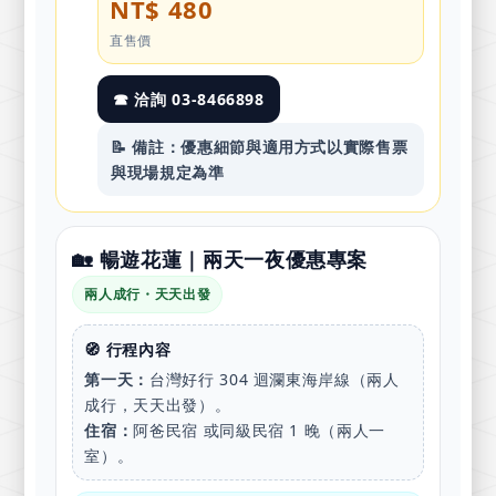
NT$ 480
直售價
☎ 洽詢 03-8466898
📝 備註：優惠細節與適用方式以實際售票
與現場規定為準
🏡 暢遊花蓮｜兩天一夜優惠專案
兩人成行・天天出發
🧭 行程內容
第一天：
台灣好行 304 迴瀾東海岸線（兩人
成行，天天出發）。
住宿：
阿爸民宿 或同級民宿 1 晚（兩人一
室）。